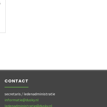
5
CONTACT
secretaris / ledenadministratie
informatie@dusky.nl
ledenadministratie@dusky.nl