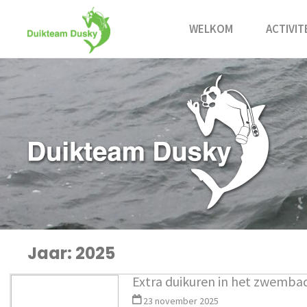
Ga
naar
WELKOM
ACTIVIT
de
inhoud
Jaar:
2025
Extra duikuren in het zwemba
23 november 2025