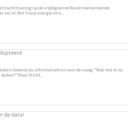
ersluchttraining op de vrijdagavond.Na een welverdiende
vol in! Met frisse energie én e...
adopteerd
duikers bekend als informatiebron voor de vraag: “Wat heb ik nu
t duiken?”
Maar Sticht...
r de data!