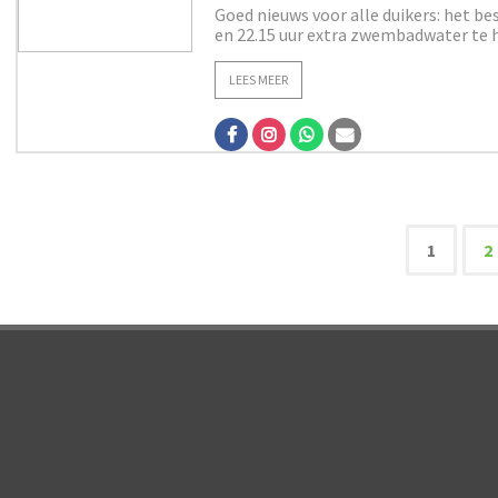
Goed nieuws voor alle duikers: het b
en 22.15 uur extra zwembadwater te hu
LEES MEER
1
2
Beri
pagi