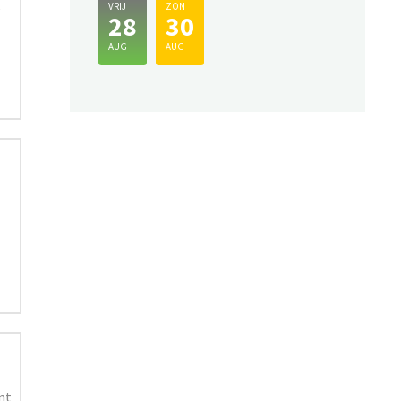
e
VRIJ
ZON
28
30
AUG
AUG
nt