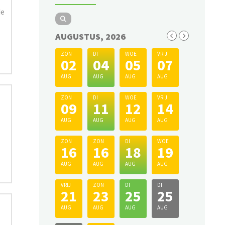
de
AUGUSTUS, 2026
ZON
DI
WOE
VRIJ
02
04
05
07
AUG
AUG
AUG
AUG
ZON
DI
WOE
VRIJ
09
11
12
14
AUG
AUG
AUG
AUG
ZON
ZON
DI
WOE
16
16
18
19
AUG
AUG
AUG
AUG
VRIJ
ZON
DI
DI
21
23
25
25
AUG
AUG
AUG
AUG