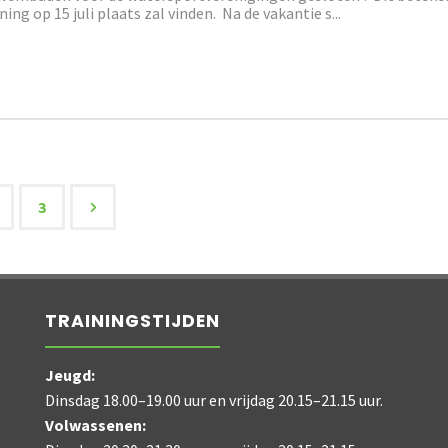
ing op 15 juli plaats zal vinden. Na de vakantie s...
3
chten
nering
TRAININGSTIJDEN
Jeugd:
Dinsdag 18.00–19.00 uur en vrijdag 20.15–21.15 uur.
Volwassenen: