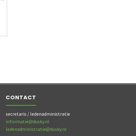
CONTACT
secretaris / ledenadministratie
informatie@dusky.nl
ledenadministratie@dusky.nl