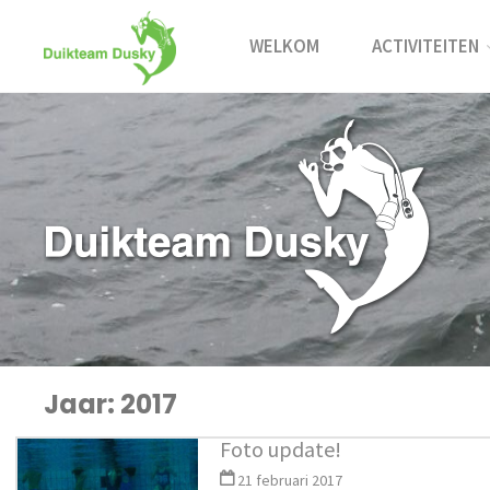
Ga
naar
WELKOM
ACTIVITEITEN
de
inhoud
Jaar:
2017
Foto update!
21 februari 2017