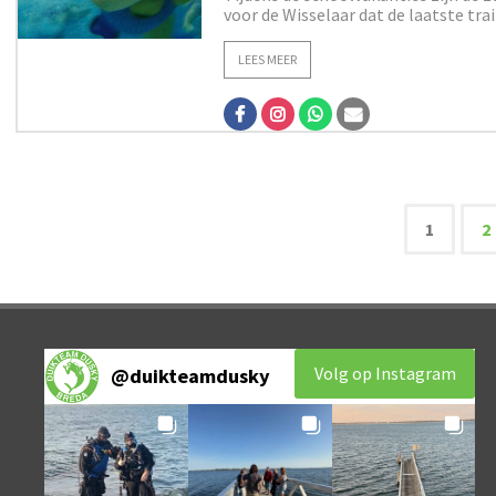
voor de Wisselaar dat de laatste train
LEES MEER
1
2
Beri
pagi
Volg op Instagram
@
duikteamdusky