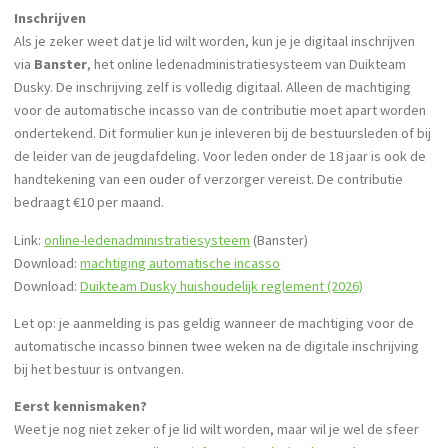
Inschrijven
Als je zeker weet dat je lid wilt worden, kun je je digitaal inschrijven
via
Banster
, het online ledenadministratiesysteem van Duikteam
Dusky. De inschrijving zelf is volledig digitaal. Alleen de machtiging
voor de automatische incasso van de contributie moet apart worden
ondertekend. Dit formulier kun je inleveren bij de bestuursleden of bij
de leider van de jeugdafdeling. Voor leden onder de 18 jaar is ook de
handtekening van een ouder of verzorger vereist. De contributie
bedraagt €10 per maand.
Link:
online-ledenadministratiesysteem
(Banster)
Download:
machtiging automatische incasso
Download:
Duikteam Dusky huishoudelijk reglement (2026)
Let op: je aanmelding is pas geldig wanneer de machtiging voor de
automatische incasso binnen twee weken na de digitale inschrijving
bij het bestuur is ontvangen.
Eerst kennismaken?
Weet je nog niet zeker of je lid wilt worden, maar wil je wel de sfeer