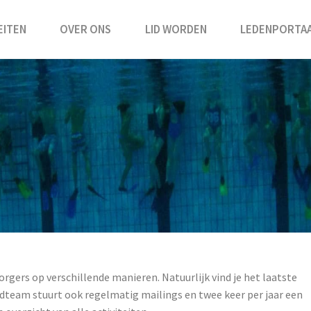
EITEN
OVER ONS
LID WORDEN
LEDENPORTA
gers op verschillende manieren. Natuurlijk vind je het laatste
dteam stuurt ook regelmatig mailings en twee keer per jaar een