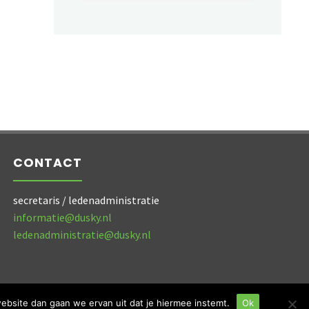
CONTACT
secretaris / ledenadministratie
informatie@dusky.nl
ledenadministratie@dusky.nl
ebsite dan gaan we ervan uit dat je hiermee instemt.
Ok