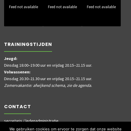
Feed not available
Feed not available
Feed not available
TRAININGSTIJDEN
Jeugd:
Dinsdag 18.00–19.00 uur en vrijdag 20.15–21.15 uur.
Volwassenen:
Dinsdag 20.30–21.30 uur en vrijdag 20.15–21.15 uur.
Zomervakantie: afwijkend schema, zie de agenda.
CONTACT
secretaris / ledenadministratie
informatie@dusky.nl
We gebruiken cookies om ervoor te zorgen dat onze website