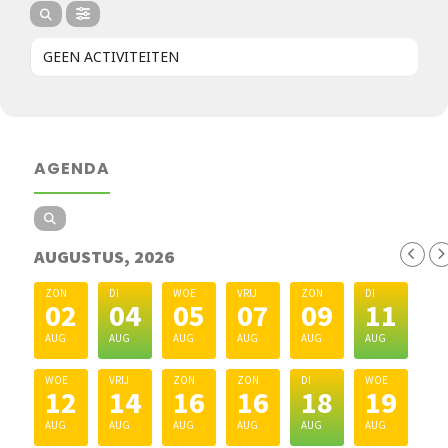
GEEN ACTIVITEITEN
AGENDA
AUGUSTUS, 2026
ZON
DI
WOE
VRIJ
ZON
DI
02
04
05
07
09
11
AUG
AUG
AUG
AUG
AUG
AUG
WOE
VRIJ
ZON
ZON
DI
WOE
12
14
16
16
18
19
AUG
AUG
AUG
AUG
AUG
AUG