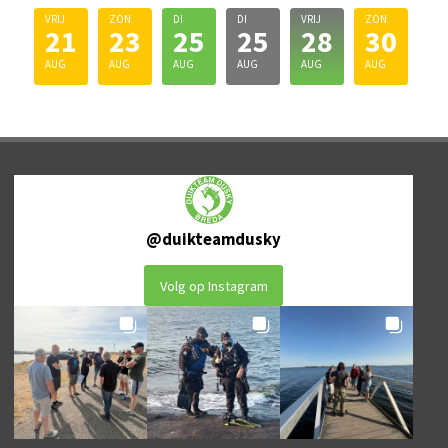
VRIJ
ZON
DI
DI
VRIJ
ZON
21
23
25
25
28
30
AUG
AUG
AUG
AUG
AUG
AUG
@
duikteamdusky
Volg op Instagram