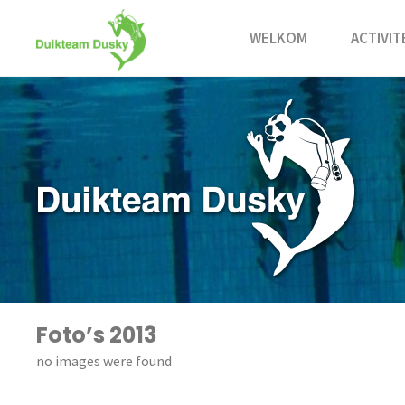
Ga
naar
WELKOM
ACTIVIT
de
inhoud
Foto’s 2013
no images were found