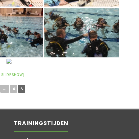
 SLIDESHOW]
...
4
5
TRAININGSTIJDEN