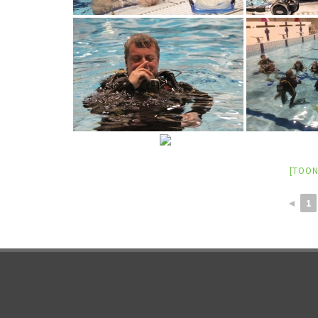
[TOON
◄
1