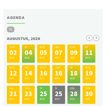
AGENDA
AUGUSTUS, 2026
ZON
DI
WOE
VRIJ
ZON
DI
02
04
05
07
09
11
AUG
AUG
AUG
AUG
AUG
AUG
WOE
VRIJ
ZON
ZON
DI
WOE
12
14
16
16
18
19
AUG
AUG
AUG
AUG
AUG
AUG
VRIJ
ZON
DI
DI
VRIJ
ZON
21
23
25
25
28
30
AUG
AUG
AUG
AUG
AUG
AUG