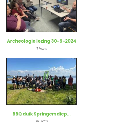
Archeologie lezing 30-5-2024
7
Foto's
BBQ duik Springersdiep
…
26
Foto's