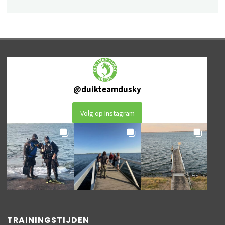
@
duikteamdusky
Volg op Instagram
TRAININGSTIJDEN