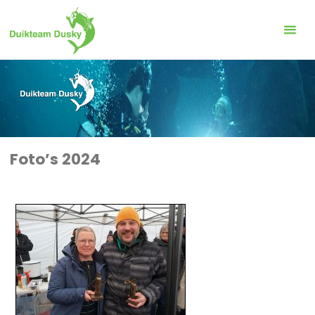
Ga
naar
de
inhoud
Foto’s 2024