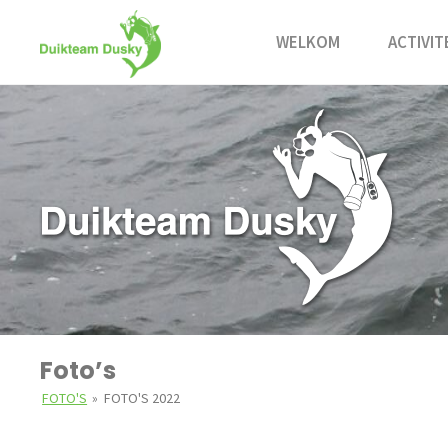
Ga
naar
WELKOM
ACTIVIT
de
inhoud
Foto’s
FOTO'S
»
FOTO'S 2022