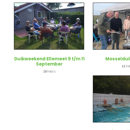
Duikweekend Ellemeet 9 t/m 11
Mosseldui
September
11
Fot
18
Foto's