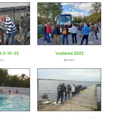
k 2-10-22
Vodelee 2022
o's
31
Foto's