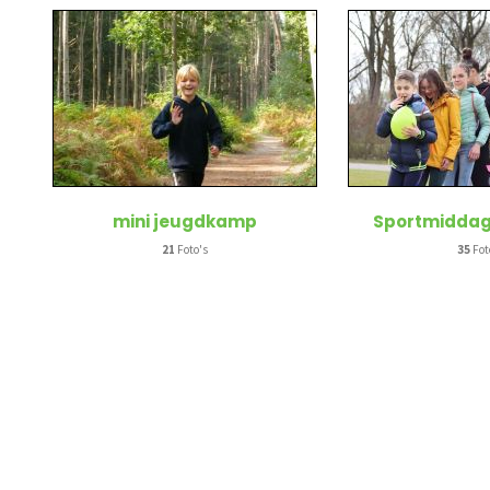
mini jeugdkamp
Sportmiddag 
21
Foto's
35
Fot