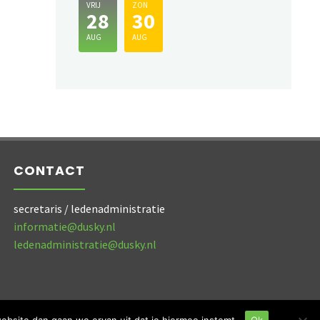
VRIJ
ZON
28
30
AUG
AUG
CONTACT
secretaris / ledenadministratie
informatie@dusky.nl
ledenadministratie@dusky.nl