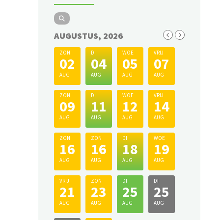
AUGUSTUS, 2026
ZON
DI
WOE
VRIJ
02
04
05
07
AUG
AUG
AUG
AUG
ZON
DI
WOE
VRIJ
09
11
12
14
AUG
AUG
AUG
AUG
ZON
ZON
DI
WOE
16
16
18
19
AUG
AUG
AUG
AUG
VRIJ
ZON
DI
DI
21
23
25
25
AUG
AUG
AUG
AUG