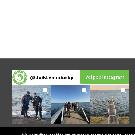
Volg op Instagram
@
duikteamdusky