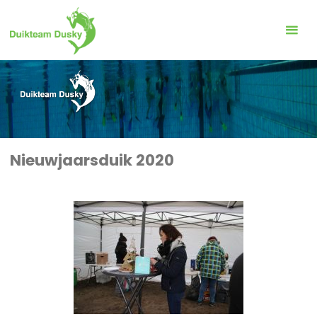
Ga
naar
de
inhoud
Nieuwjaarsduik 2020