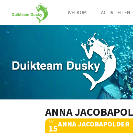
Ga
naar
WELKOM
ACTIVITEITEN
de
inhoud
ANNA JACOBAPO
ANNA JACOBAPOLDER
ZAT
15