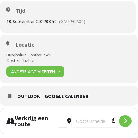
Tijd
10 September 2022
08:50
(GMT+02:00)
Locatie
Burghsluis Oostbout 45B
Oosterschelde
ANDERE ACTIVITEITEN
OUTLOOK
GOOGLE CALENDER
Verkrijg een
Address - Duiken: Burghsluis Oostbout 
Destination Address - Duiken: B
route