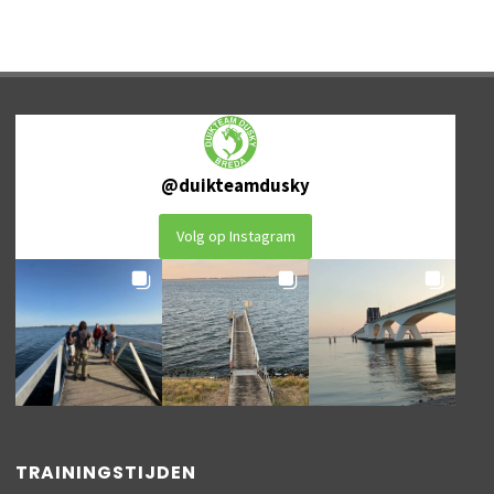
@
duikteamdusky
Volg op Instagram
TRAININGSTIJDEN