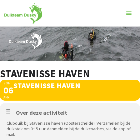
Ga
naar
de
inhoud
STAVENISSE HAVEN
STAVENISSE HAVEN
ZON
06
APR
Over deze activiteit
Clubduik bij Stavenisse haven (Oosterschelde). Verzamelen bij de
duikstek om 9:15 uur. Aanmelden bij de duikcoaches, via de app of
mail.