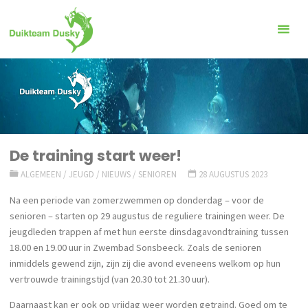
Ga
naar
de
inhoud
De training start weer!
ALGEMEEN
/
JEUGD
/
NIEUWS
/
SENIOREN
28 AUGUSTUS 2023
Na een periode van zomerzwemmen op donderdag – voor de
senioren – starten op 29 augustus de reguliere trainingen weer. De
jeugdleden trappen af met hun eerste dinsdagavondtraining tussen
18.00 en 19.00 uur in Zwembad Sonsbeeck. Zoals de senioren
inmiddels gewend zijn, zijn zij die avond eveneens welkom op hun
vertrouwde trainingstijd (van 20.30 tot 21.30 uur).
Daarnaast kan er ook op vrijdag weer worden getraind. Goed om te