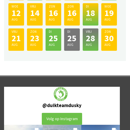
WOE
VRIJ
ZON
ZON
DI
WOE
12
14
16
16
18
19
AUG
AUG
AUG
AUG
AUG
AUG
VRIJ
ZON
DI
DI
VRIJ
ZON
21
23
25
25
28
30
AUG
AUG
AUG
AUG
AUG
AUG
@
duikteamdusky
Volg op Instagram