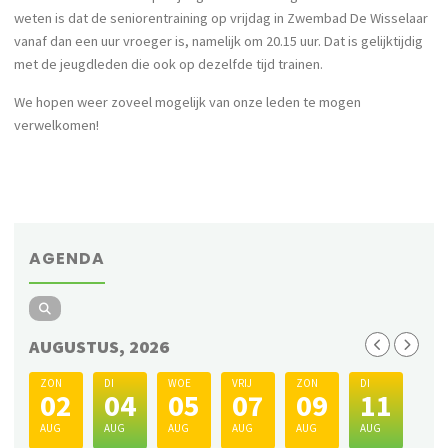
weten is dat de seniorentraining op vrijdag in Zwembad De Wisselaar
vanaf dan een uur vroeger is, namelijk om 20.15 uur. Dat is gelijktijdig
met de jeugdleden die ook op dezelfde tijd trainen.
We hopen weer zoveel mogelijk van onze leden te mogen
verwelkomen!
AGENDA
AUGUSTUS, 2026
ZON
DI
WOE
VRIJ
ZON
DI
02
04
05
07
09
11
AUG
AUG
AUG
AUG
AUG
AUG