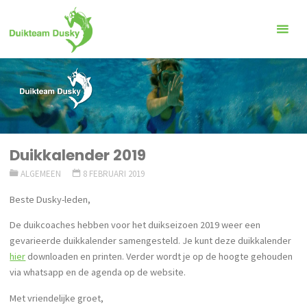
Ga
naar
de
inhoud
Duikkalender 2019
ALGEMEEN
8 FEBRUARI 2019
Beste Dusky-leden,
De duikcoaches hebben voor het duikseizoen 2019 weer een
gevarieerde duikkalender samengesteld. Je kunt deze duikkalender
hier
downloaden en printen. Verder wordt je op de hoogte gehouden
via whatsapp en de agenda op de website.
Met vriendelijke groet,