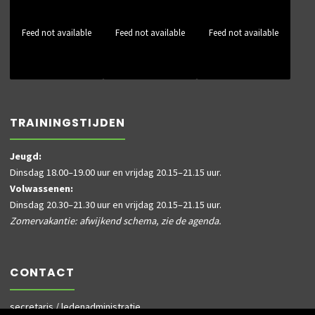
Feed not available
Feed not available
Feed not available
TRAININGSTIJDEN
Jeugd:
Dinsdag 18.00–19.00 uur en vrijdag 20.15–21.15 uur.
Volwassenen:
Dinsdag 20.30–21.30 uur en vrijdag 20.15–21.15 uur.
Zomervakantie: afwijkend schema, zie de agenda.
CONTACT
secretaris / ledenadministratie