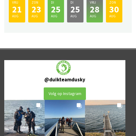
VRIJ
ZON
DI
DI
VRIJ
ZON
21
23
25
25
28
30
AUG
AUG
AUG
AUG
AUG
AUG
@
duikteamdusky
Volg op Instagram