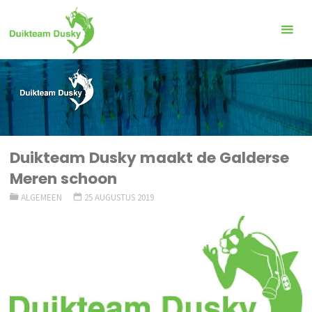
Ga
naar
de
inhoud
Duikteam Dusky maakt de Galderse
Meren schoon
ALGEMEEN
25 AUGUSTUS 2019