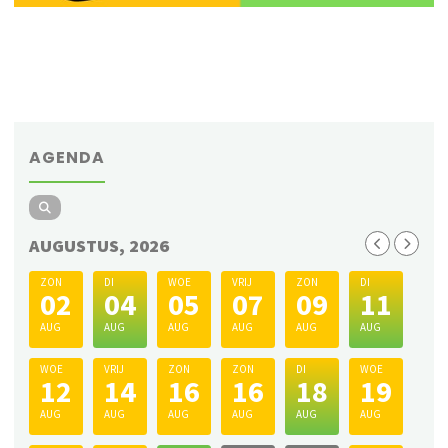
AGENDA
AUGUSTUS, 2026
ZON
DI
WOE
VRIJ
ZON
DI
02
04
05
07
09
11
AUG
AUG
AUG
AUG
AUG
AUG
WOE
VRIJ
ZON
ZON
DI
WOE
12
14
16
16
18
19
AUG
AUG
AUG
AUG
AUG
AUG