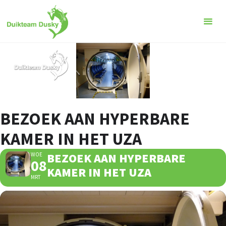
Ga
naar
de
inhoud
BEZOEK AAN HYPERBARE
KAMER IN HET UZA
BEZOEK AAN HYPERBARE
WOE
08
KAMER IN HET UZA
MRT