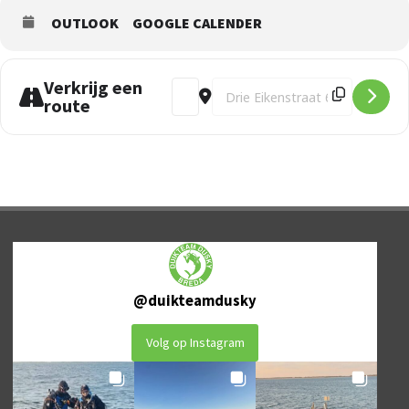
OUTLOOK
GOOGLE CALENDER
Verkrijg een
Address - Bezoek aan hyperbare kamer 
Destination Address - Bezoek aa
route
@
duikteamdusky
Volg op Instagram