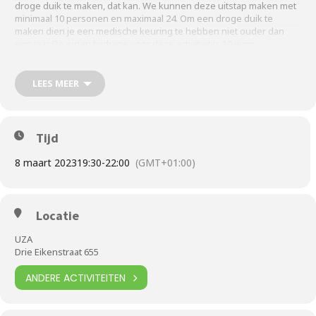
droge duik te maken, dat kan. We kunnen deze uitstap maken met
minimaal 10 personen en maximaal 24. Om een droge duik te
maken dien je een medische keuring te hebben niet ouder dan
een jaar. De eigen bijdrage voor deze activiteit is 10 euro.
LEES MEER
Schrijf je snel in, want vol is vol.
Dit doe je door een mailtje te sturen naar
sabina@dusky.nl
voor 1
Maart. Je zal een mail ter bevestiging krijgen met aanvullende
informatie.
Tijd
8 maart 2023
19:30
-
22:00
(GMT+01:00)
Locatie
UZA
Drie Eikenstraat 655
ANDERE ACTIVITEITEN