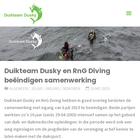
Ga
naar
de
inhoud
Duikteam Dusky en RnG Diving
beëindigen samenwerking
ALGEMEEN
/
JEUGD
/
NIEUWS
/
SENIOREN
10 MEI 2019
Duikteam Dusky en RnG Diving hebben in goed overleg besloten de
samenwerking met ingang van 6 juli 2019 te beëindigen. Beide partijen
werkten zo’n 16 jaar (sinds 29-04-2003) intensief samen op het gebied
van duik- en duikmedische-opleidingen. In die periode werd ook een
weg ingeslagen om de jeugdleden van de vereniging actief kennis te
laten maken met de duiksport.